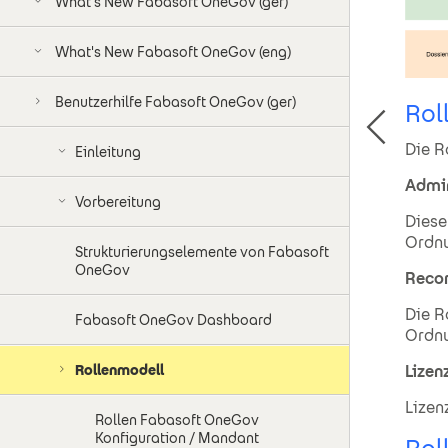
What's New Fabasoft OneGov (ger)
What's New Fabasoft OneGov (eng)
Benutzerhilfe Fabasoft OneGov (ger)
Rol
Die R
Einleitung
Admin
Vorbereitung
Diese
Ordnu
Strukturierungselemente von Fabasoft
OneGov
Reco
Die R
Fabasoft OneGov Dashboard
Ordnu
Rollenmodell
Lizen
Lizen
Rollen Fabasoft OneGov
Konfiguration / Mandant