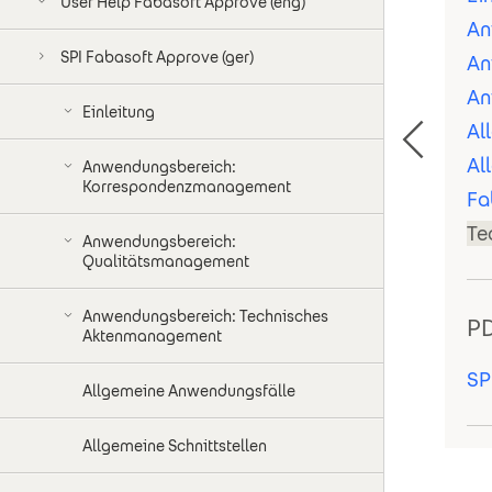
User Help Fabasoft Approve (eng)
An
SPI Fabasoft Approve (ger)
An
An
Einleitung
Al
Al
Anwendungsbereich:
Korrespondenzmanagement
Fa
Te
Anwendungsbereich:
Qualitätsmanagement
Anwendungsbereich: Technisches
PD
Aktenmanagement
SP
Allgemeine Anwendungsfälle
Allgemeine Schnittstellen