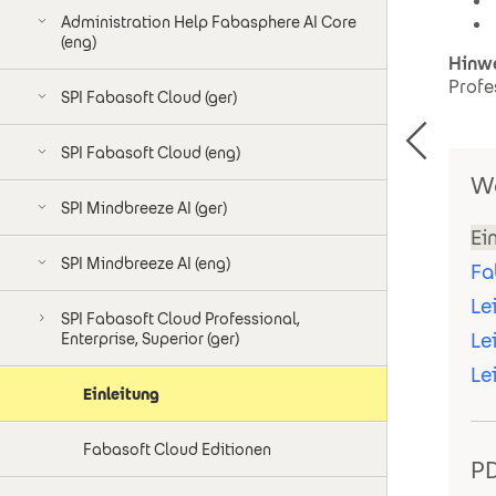
Administration Help Fabasphere AI Core
(eng)
Hinwe
Profe
SPI Fabasoft Cloud (ger)
SPI Fabasoft Cloud (eng)
We
SPI Mindbreeze AI (ger)
Ei
SPI Mindbreeze AI (eng)
Fa
Le
SPI Fabasoft Cloud Professional,
Le
Enterprise, Superior (ger)
Le
Einleitung
Fabasoft Cloud Editionen
PD