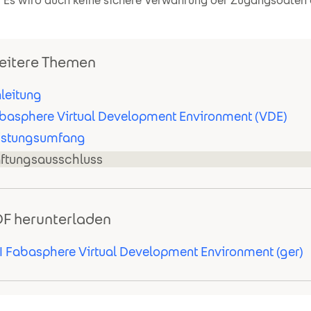
Es wird auch keine sichere Verwahrung der Zugangsdaten 
itere Themen
nleitung
basphere Virtual Development Environment (VDE)
istungsumfang
ftungsausschluss
F herunterladen
I Fabasphere Virtual Development Environment (ger)